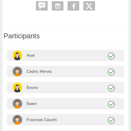
Participants
Axel
Cedric Hervio
Enora
Ewen
Francois Cauchi