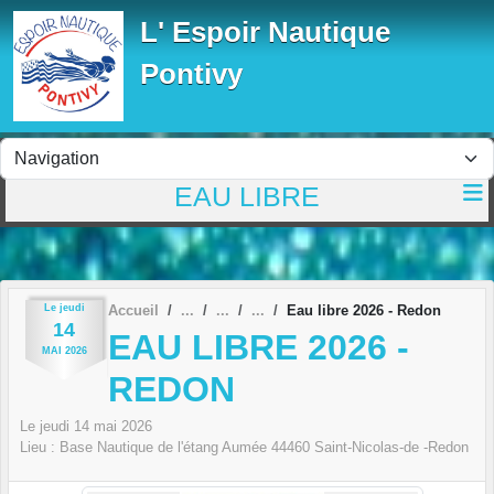
Panneau de gestion des cookies
L' Espoir Nautique
Pontivy
EAU LIBRE
Le
jeudi
Accueil
Eau libre 2026 - Redon
14
EAU LIBRE 2026 -
MAI
2026
REDON
Le
jeudi
14
mai
2026
Lieu :
Base Nautique de l'étang Aumée
44460
Saint-Nicolas-de -Redon