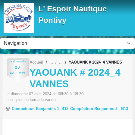
Panneau de gestion des cookies
L' Espoir Nautique
Pontivy
Le
dimanche
Accueil
YAOUANK # 2024_4 VANNES
07
YAOUANK # 2024_4
AVRIL
2024
VANNES
Le
dimanche
07
avril
2024
de 08h30 à 18h30
Lieu :
piscine kercado
vannes
Compétition Benjamins 1- B12
Compétition Benjamins 2 - B13