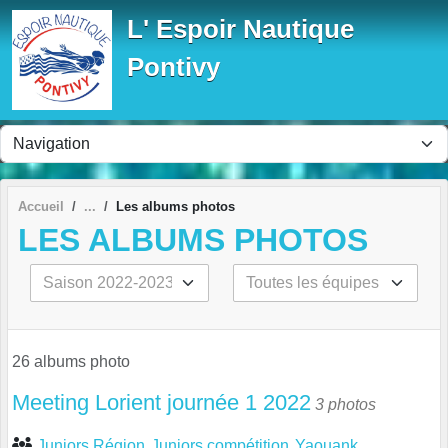
Panneau de gestion des cookies
L' Espoir Nautique
Pontivy
Accueil
Les albums photos
LES ALBUMS PHOTOS
26 albums photo
Meeting Lorient journée 1 2022
3 photos
Juniors Région
Juniors compétition
Yaouank