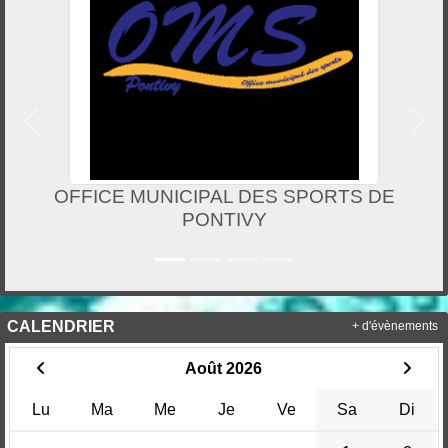
Précedent
Suiv
MUNICIPAL DES SPORTS DE
PONTIVY
CALENDRIER
+ d'évènements
Août 2026
Lu
Ma
Me
Je
Ve
Sa
Di