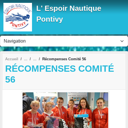
Panneau de gestion des cookies
L' Espoir Nautique
Pontivy
Accueil
Récompenses Comité 56
RÉCOMPENSES COMITÉ
56