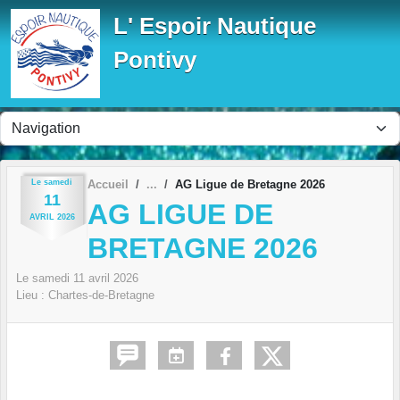
Panneau de gestion des cookies
L' Espoir Nautique
Pontivy
Le
samedi
Accueil
AG Ligue de Bretagne 2026
11
AG LIGUE DE
AVRIL
2026
BRETAGNE 2026
Le
samedi
11
avril
2026
Lieu :
Chartes-de-Bretagne