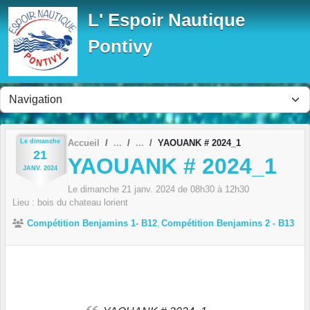
Panneau de gestion des cookies
L' Espoir Nautique
Pontivy
Le
dimanche
Accueil
YAOUANK # 2024_1
21
YAOUANK # 2024_1
JANV.
2024
Le
dimanche
21
janv.
2024
de 08h30 à 12h30
Lieu :
bois du chateau
lorient
Compétition Benjamins 1- B12
Compétition Benjamins 2 - B13