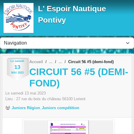
Panneau de gestion des cookies
L' Espoir Nautique
Pontivy
Le
samedi
Accueil
Circuit 56 #5 (demi-fond)
13
CIRCUIT 56 #5 (DEMI-
MAI
2023
FOND)
Le
samedi
13
mai
2023
Lieu :
27 rue du bois du château
56100
Lorient
Juniors Région
Juniors compétition