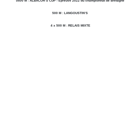
5400 M : ALBACOR’S CUP - Epreuve 2022 du championnat de Bretagne
500 M : LANGOUSTIN’S
4 x 500 M : RELAIS MIXTE