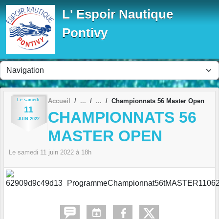
Panneau de gestion des cookies
L' Espoir Nautique
Pontivy
Le
samedi
Accueil
Championnats 56 Master Open
11
CHAMPIONNATS 56
JUIN
2022
MASTER OPEN
Le
samedi
11
juin
2022
à 18h