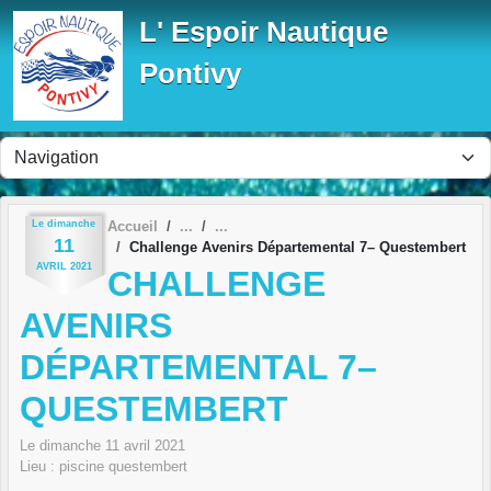
Panneau de gestion des cookies
L' Espoir Nautique
Pontivy
Le
dimanche
Accueil
11
Challenge Avenirs Départemental 7– Questembert
AVRIL
2021
CHALLENGE
AVENIRS
DÉPARTEMENTAL 7–
QUESTEMBERT
Le
dimanche
11
avril
2021
Lieu :
piscine
questembert