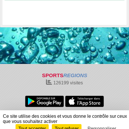
SPORTS
REGIONS
126199
visites
Charte cookies
Gestion des cookies
Ce site utilise des cookies et vous donne le contrôle sur ceux
Informations légales
Signaler un contenu inapproprié
que vous souhaitez activer
Tout accepter
Tout refuser
Personnaliser
Envie de participer ?