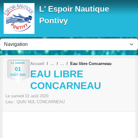
Panneau de gestion des cookies
L' Espoir Nautique
Pontivy
Le
samedi
Accueil
Eau libre Concarneau
01
EAU LIBRE
AOÛT
2020
CONCARNEAU
Le
samedi
01
août
2020
Lieu :
QUAI NUL
CONCARNEAU