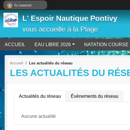
Panneau de gestion des cookies
Se connecter
L' Espoir Nautique Pontivy
vous accueille à la Plage
ACCUEIL
EAU LIBRE 2026
NATATION COURSE
Accueil
Les actualités du réseau
LES ACTUALITÉS DU RÉS
Actualités du réseau
Évènements du réseau
Aucune actualité