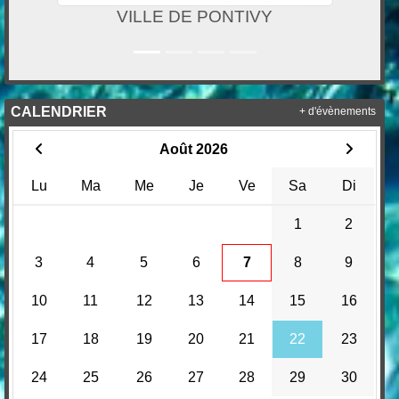
VILLE DE PONTIVY
OFF
CALENDRIER
+ d'évènements
Août 2026
Lu
Ma
Me
Je
Ve
Sa
Di
1
2
3
4
5
6
7
8
9
10
11
12
13
14
15
16
17
18
19
20
21
22
23
24
25
26
27
28
29
30